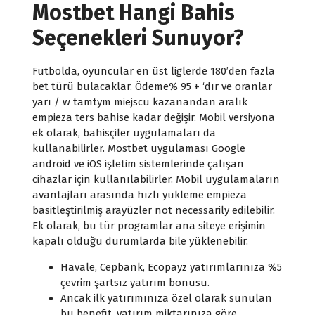
Mostbet Hangi Bahis
Seçenekleri Sunuyor?
Futbolda, oyuncular en üst liglerde 180’den fazla
bet türü bulacaklar. Ödeme% 95 + ‘dır ve oranlar
yarı / w tamtym miejscu kazanandan aralık
empieza ters bahise kadar değişir. Mobil versiyona
ek olarak, bahisçiler uygulamaları da
kullanabilirler. Mostbet uygulaması Google
android ve iOS işletim sistemlerinde çalışan
cihazlar için kullanılabilirler. Mobil uygulamaların
avantajları arasında hızlı yükleme empieza
basitleştirilmiş arayüzler not necessarily edilebilir.
Ek olarak, bu tür programlar ana siteye erişimin
kapalı olduğu durumlarda bile yüklenebilir.
Havale, Cepbank, Ecopayz yatırımlarınıza %5
çevrim şartsız yatırım bonusu.
Ancak ilk yatırımınıza özel olarak sunulan
bu benefit, yatırım miktarınıza göre