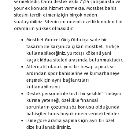
vermektedir. Canlı destek ekibi 7\24 çalışmakta ve
your ex konuda hizmet vermekte. Mostbet bahis
sitesini tercih etmeniz için birçok neden
sıralayabiliriz. Sitenin en önemli özelliklerinden biri
oranların yüksek olmasıdır.
Mostbet Güncel Giriş Oldukça sade bir
tasarım ile karşınıza çıkan mostbet, Türkçe
kullanabileceğiniz, yurtdışı kökenli yani
kaçak iddaa siteleri arasında bulunmaktadır.
Alternatif olarak, yeni bir hesap açmak ve
ardından spor bahislerine ve kumarhaneye
erişmek için aynı bağlantıları
kullanabilirsiniz.
Destek personeli ile hızlı bir şekilde” “iletişim
kurma yeteneği, özellikle finansal
sorunların çözümü söz konusu olduğunda,
bahisçiler buns büyük önem vermektedirler.
İsme göre arama yapmak için ayrı bir özel
dize kullanabilirsiniz.