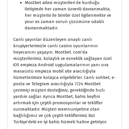
Mostbet ailesi müşterileri ile kurduğu
iletişimde her zaman özverili davranmakta,
her müşterisi ile birebir özel ilgilenmekte ve
your ex zaman sorun çözümüne odaklı
davranmaktadır.
Canlı yayınlar düzenleyen onaylı canlı
krupiyerlerimizle canlı casino oyunlarının
heyecanını yaşayın. Mostbet. com’da
müşterilerimiz, kolaylık ve esneklik sağlayan özel
iOS empieza Android uygulamalarının yanı sıra
masaüstü empieza mobil site aracılığıyla
hizmetlerimize kolayca erişebilirler. Canlı sohbet, e-
posta ve Telegram aracılığıyla 7/24 Mostbet
çevrimiçi müşteri desteğimiz, gerektiğinde hızlı
yardım sağlar. Ayrıca Mostbet, bahis keyfini
artırmak için çeşitli promosyonlar ve teklifler
sunmaktadır. Müşteri memnuniyetine olan
bağlılığımız ve çok çeşitli tekliflerimiz bizi
Türkiye’deki en iyi bahis hizmeti haline getiriyor.