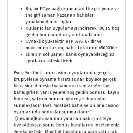
Bu, bir PC’ye bağlı kalmadan the girl yerde ve
the girl zaman kazanan bahisler
yapabilmelerini sağlar.
Kullanıcılar, uygulamayı indirerek 100 FS hoş
geldin bonusundan yararlanabilirler.
Oynaklık yüksektir, RTP %95, 67’dir ve
maksimum kazanç bahis tutarının x5000’idir.
Ekranın sol paneli, bahis oynayabileceğiniz
sporların listesini içerir.
Evet, Mostbet canlı casino oyunlarında gerçek
krupiyelerle oynama fırsatı sunar, böylece gerçek
bir casino deneyimi yaşamanızı sağlar. Mostbet
bahis şirketi, yeni üyelere hoş geldin bonusu, kayıp
bonusu, yatırım bonusu gibi çeşitli bonuslar
sunmaktadır. Evet, Mostbet bahis ve on line casino
oyunlarında bonuslar sunmaktadır.”
“[newline]Bonuslardan yararlanmak için siteye
üye olduktan sonra bonus kurallarını incelemeniz
gerekmektedir. Mostbet hesabınıza para yatırmak