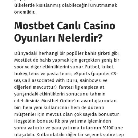
ülkelerde kısıtlanmış olabileceğini unutmamak
önemlidir.
Mostbet Canlı Casino
Oyunları Nelerdir?
Dünyadaki herhangi bir popüler bahis şirketi gibi,
MostBet de bahis yapmak için gerçekten geniş bir
spor ve diğer etkinliklerini sunar. Futbol, ​​kriket,
hokey, tenis ve pasta tenisi, eSports (popüler CS-
GO, Call associated with Duru, Rainbow 6 ve
diğerleri mevcuttur), fantezi lig empieza at
yarışındaki etkinliklerin sonucunu tahmin
edebilirsiniz. Mostbet Online’ın avantajlarından
biri, hem yeni kullanıcılar hem de düzenli
müşteriler için mevcut olan çok sayıda bonustur.
Hoşgeldin bonusu ilk pra yatırma işleminden
sonra yatırılır ve para yatırma tutarının %100’üne
ulaşabilir. Kullanılabilir diğer bir seçenek sobre cep