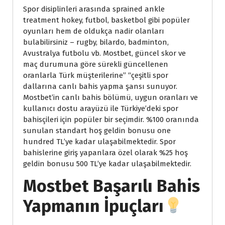
Spor disiplinleri arasında sprained ankle
treatment hokey, futbol, ​​​​basketbol gibi popüler
oyunları hem de oldukça nadir olanları
bulabilirsiniz – rugby, bilardo, badminton,
Avustralya futbolu vb. Mostbet, güncel skor ve
maç durumuna göre sürekli güncellenen
oranlarla Türk müşterilerine” “çeşitli spor
dallarına canlı bahis yapma şansı sunuyor.
Mostbet’in canlı bahis bölümü, uygun oranları ve
kullanıcı dostu arayüzü ile Türkiye’deki spor
bahisçileri için popüler bir seçimdir. %100 oranında
sunulan standart hoş geldin bonusu one
hundred TL’ye kadar ulaşabilmektedir. Spor
bahislerine giriş yapanlara özel olarak %25 hoş
geldin bonusu 500 TL’ye kadar ulaşabilmektedir.
Mostbet Başarılı Bahis
Yapmanın İpuçları