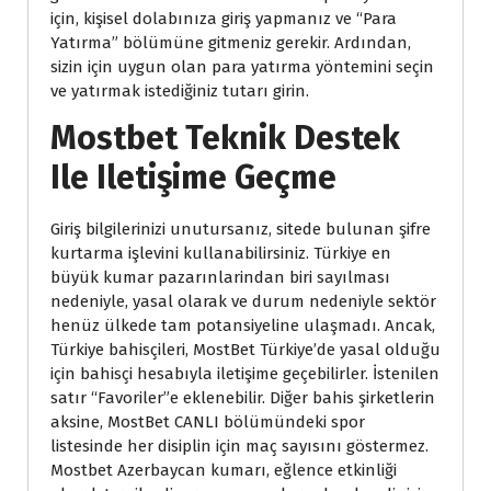
için, kişisel dolabınıza giriş yapmanız ve “Para
Yatırma” bölümüne gitmeniz gerekir. Ardından,
sizin için uygun olan para yatırma yöntemini seçin
ve yatırmak istediğiniz tutarı girin.
Mostbet Teknik Destek
Ile Iletişime Geçme
Giriş bilgilerinizi unutursanız, sitede bulunan şifre
kurtarma işlevini kullanabilirsiniz. Türkiye en
büyük kumar pazarınlarindan biri sayılması
nedeniyle, yasal olarak ve durum nedeniyle sektör
henüz ülkede tam potansiyeline ulaşmadı. Ancak,
Türkiye bahisçileri, MostBet Türkiye’de yasal olduğu
için bahisçi hesabıyla iletişime geçebilirler. İstenilen
satır “Favoriler”e eklenebilir. Diğer bahis şirketlerin
aksine, MostBet CANLI bölümündeki spor
listesinde her disiplin için maç sayısını göstermez.
Mostbet Azerbaycan kumarı, eğlence etkinliği