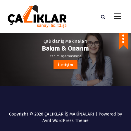
S
k
i
p
t
Bakım Onarım Kiralama Hizmetleri
o
Çalıklar İş Makinaları
c
Bakım & Onarım
o
n
Yapım aşamasında
t
İ
l
e
t
i
ş
i
m
e
n
t
Copyright © 2026 ÇALIKLAR İŞ MAKİNALARI | Powered by
Avril WordPress Theme