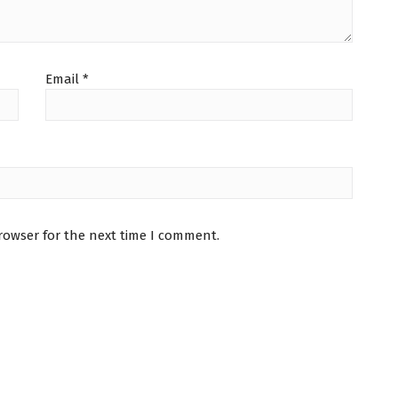
Email
*
rowser for the next time I comment.