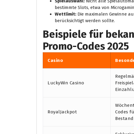
Spielauswahl:
Nicht alle Spielautomate
bestimmte Slots, etwa von Microgamin
Wettlimit:
Die maximalen Gewinne aus F
berücksichtigt werden sollte.
Beispiele für beka
Promo-Codes 2025
Casino
Besonde
Regelmä
LuckyWin Casino
Freispie
Einzahl
Wöchent
RoyalJackpot
Codes fü
Bestan