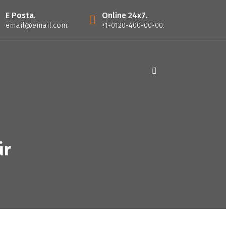
E Posta.
Online 24x7.
email@email.com.
+1-0120-400-00-00.
ür