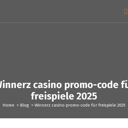
innerz casino promo-code f
freispiele 2025
Home
>
Blog
>
Winnerz casino promo-code für freispiele 2025