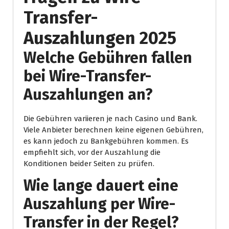
Transfer-
Auszahlungen 2025
Welche Gebühren fallen
bei Wire-Transfer-
Auszahlungen an?
Die Gebühren variieren je nach Casino und Bank.
Viele Anbieter berechnen keine eigenen Gebühren,
es kann jedoch zu Bankgebühren kommen. Es
empfiehlt sich, vor der Auszahlung die
Konditionen beider Seiten zu prüfen.
Wie lange dauert eine
Auszahlung per Wire-
Transfer in der Regel?