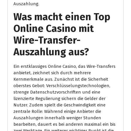
Auszahlung.
Was macht einen Top
Online Casino mit
Wire-Transfer-
Auszahlung aus?
Ein erstklassiges Online Casino, das Wire-Transfers
anbietet, zeichnet sich durch mehrere
Kernmerkmale aus. Zunächst ist die Sicherheit
oberstes Gebot: Verschlüsselungstechnologien,
strenge Datenschutzvorschriften und eine
lizenzierte Regulierung sichern die Gelder der
Nutzer. Zudem spielt die Geschwindigkeit eine
zentrale Rolle: Während einige Anbieter die
Auszahlungen innerhalb weniger Stunden
bearbeiten, dauert es bei anderen maximal ein bis
zwei Werktage. Ein weiterer wichtiger Punkt ist die