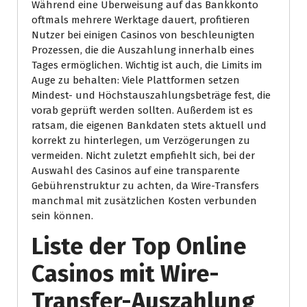
Während eine Überweisung auf das Bankkonto
oftmals mehrere Werktage dauert, profitieren
Nutzer bei einigen Casinos von beschleunigten
Prozessen, die die Auszahlung innerhalb eines
Tages ermöglichen. Wichtig ist auch, die Limits im
Auge zu behalten: Viele Plattformen setzen
Mindest- und Höchstauszahlungsbeträge fest, die
vorab geprüft werden sollten. Außerdem ist es
ratsam, die eigenen Bankdaten stets aktuell und
korrekt zu hinterlegen, um Verzögerungen zu
vermeiden. Nicht zuletzt empfiehlt sich, bei der
Auswahl des Casinos auf eine transparente
Gebührenstruktur zu achten, da Wire-Transfers
manchmal mit zusätzlichen Kosten verbunden
sein können.
Liste der Top Online
Casinos mit Wire-
Transfer-Auszahlung