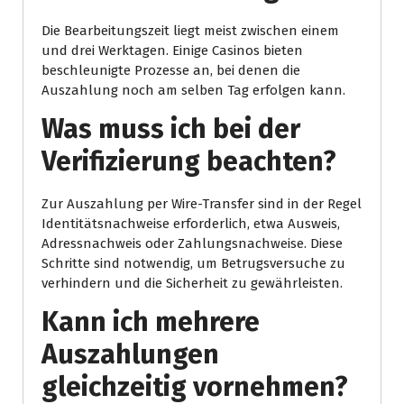
Die Bearbeitungszeit liegt meist zwischen einem
und drei Werktagen. Einige Casinos bieten
beschleunigte Prozesse an, bei denen die
Auszahlung noch am selben Tag erfolgen kann.
Was muss ich bei der
Verifizierung beachten?
Zur Auszahlung per Wire-Transfer sind in der Regel
Identitätsnachweise erforderlich, etwa Ausweis,
Adressnachweis oder Zahlungsnachweise. Diese
Schritte sind notwendig, um Betrugsversuche zu
verhindern und die Sicherheit zu gewährleisten.
Kann ich mehrere
Auszahlungen
gleichzeitig vornehmen?