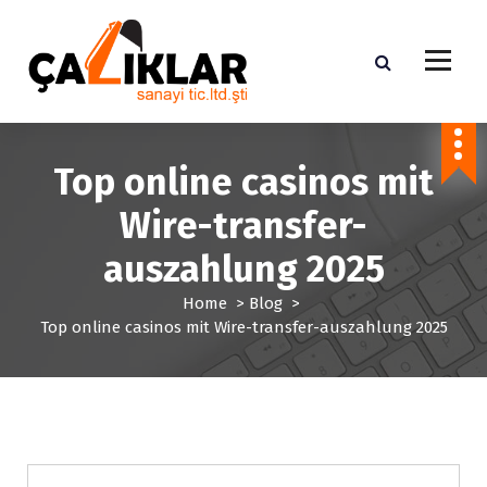
S
k
i
p
t
Bakım Onarım Kiralama Hizmetleri
o
c
Top online casinos mit
o
n
Wire-transfer-
t
e
auszahlung 2025
n
t
Home
>
Blog
>
Top online casinos mit Wire-transfer-auszahlung 2025
Blog