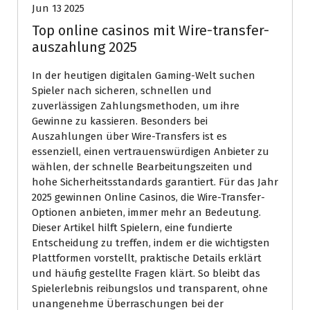
Jun 13 2025
Top online casinos mit Wire-transfer-
auszahlung 2025
In der heutigen digitalen Gaming-Welt suchen
Spieler nach sicheren, schnellen und
zuverlässigen Zahlungsmethoden, um ihre
Gewinne zu kassieren. Besonders bei
Auszahlungen über Wire-Transfers ist es
essenziell, einen vertrauenswürdigen Anbieter zu
wählen, der schnelle Bearbeitungszeiten und
hohe Sicherheitsstandards garantiert. Für das Jahr
2025 gewinnen Online Casinos, die Wire-Transfer-
Optionen anbieten, immer mehr an Bedeutung.
Dieser Artikel hilft Spielern, eine fundierte
Entscheidung zu treffen, indem er die wichtigsten
Plattformen vorstellt, praktische Details erklärt
und häufig gestellte Fragen klärt. So bleibt das
Spielerlebnis reibungslos und transparent, ohne
unangenehme Überraschungen bei der