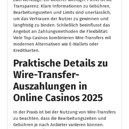
Transparenz. Klare Informationen zu Gebühren,
Bearbeitungszeiten und Limits sind unerlässlich,
um das Vertrauen der Nutzer zu gewinnen und
langfristig zu binden. Schließlich beeinflusst das
Angebot an Zahlungsmethoden die Flexibilität:
Viele Top-Casinos kombinieren Wire-Transfers mit
modernen Alternativen wie E-Wallets oder
Kreditkarten.
Praktische Details zu
Wire-Transfer-
Auszahlungen in
Online Casinos 2025
In der Praxis ist bei der Nutzung von Wire-Transfers
zu beachten, dass die Bearbeitungszeiten und
Gebühren je nach Anbieter variieren können.