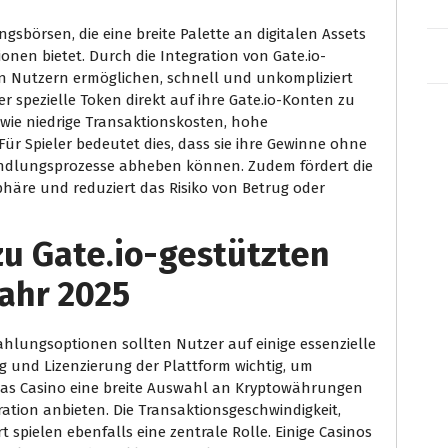
gsbörsen, die eine breite Palette an digitalen Assets
ionen bietet. Durch die Integration von Gate.io-
 Nutzern ermöglichen, schnell und unkompliziert
 spezielle Token direkt auf ihre Gate.io-Konten zu
e wie niedrige Transaktionskosten, hohe
ür Spieler bedeutet dies, dass sie ihre Gewinne ohne
ndlungsprozesse abheben können. Zudem fördert die
äre und reduziert das Risiko von Betrug oder
zu Gate.io-gestützten
Jahr 2025
zahlungsoptionen sollten Nutzer auf einige essenzielle
g und Lizenzierung der Plattform wichtig, um
 das Casino eine breite Auswahl an Kryptowährungen
ation anbieten. Die Transaktionsgeschwindigkeit,
pielen ebenfalls eine zentrale Rolle. Einige Casinos