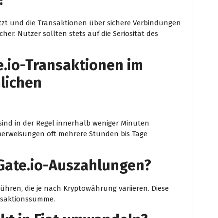
sitzt und die Transaktionen über sichere Verbindungen
her. Nutzer sollten stets auf die Seriosität des
e.io-Transaktionen im
lichen
sind in der Regel innerhalb weniger Minuten
erweisungen oft mehrere Stunden bis Tage
 Gate.io-Auszahlungen?
ühren, die je nach Kryptowährung variieren. Diese
ansaktionssumme.