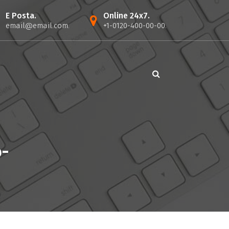
E Posta.
Online 24x7.
email@email.com.
+1-0120-400-00-00.
o-