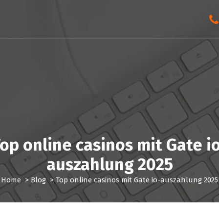
op online casinos mit Gate i
auszahlung 2025
Home
>
Blog
>
Top online casinos mit Gate io-auszahlung 2025