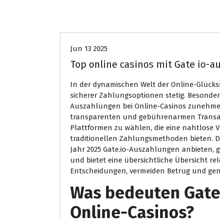
Blog
Jun 13 2025
Top online casinos mit Gate io-a
In der dynamischen Welt der Online-Glücks
sicherer Zahlungsoptionen stetig. Besonders
Auszahlungen bei Online-Casinos zunehmen
transparenten und gebührenarmen Transakti
Plattformen zu wählen, die eine nahtlose
traditionellen Zahlungsmethoden bieten. Die
Jahr 2025 Gate.io-Auszahlungen anbieten, gi
und bietet eine übersichtliche Übersicht rel
Entscheidungen, vermeiden Betrug und geni
Was bedeuten Gate
Online-Casinos?