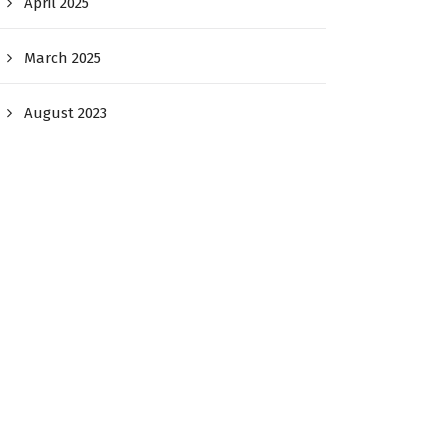
April 2025
March 2025
August 2023