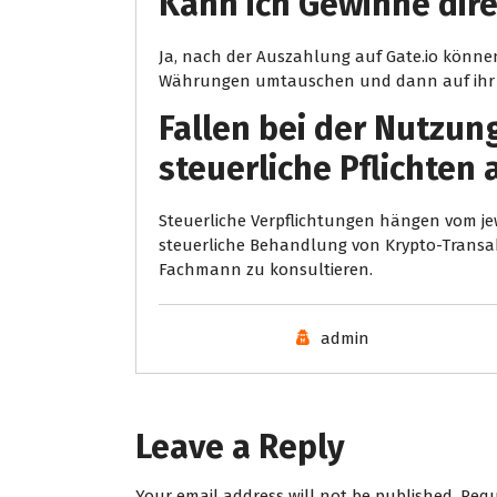
Kann ich Gewinne dire
Ja, nach der Auszahlung auf Gate.io können
Währungen umtauschen und dann auf ihr 
Fallen bei der Nutzun
steuerliche Pflichten 
Steuerliche Verpflichtungen hängen vom jewe
steuerliche Behandlung von Krypto-Transa
Fachmann zu konsultieren.
admin
Leave a Reply
Your email address will not be published.
Requ