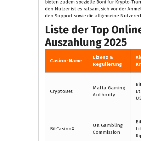
bieten zudem spezielle Boni für Krypto-Tran
den Nutzer ist es ratsam, sich vor der A
den Support sowie die allgemeine Nutzerer
Liste der Top Onlin
Auszahlung 2025
Lizenz &
Ak
Casino-Name
Regulierung
K
Bi
Malta Gaming
CryptoBet
Et
Authority
U
Bi
UK Gambling
BitCasinoX
Li
Commission
Ri