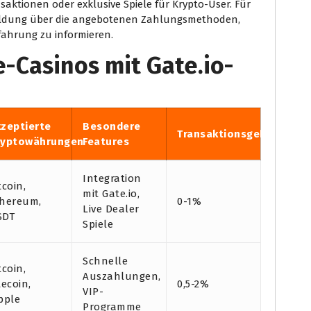
saktionen oder exklusive Spiele für Krypto-User. Für
nmeldung über die angebotenen Zahlungsmethoden,
fahrung zu informieren.
e-Casinos mit Gate.io-
zeptierte
Besondere
Transaktionsgebühren
ryptowährungen
Features
Integration
tcoin,
mit Gate.io,
hereum,
0-1%
Live Dealer
SDT
Spiele
Schnelle
tcoin,
Auszahlungen,
tecoin,
0,5-2%
VIP-
pple
Programme