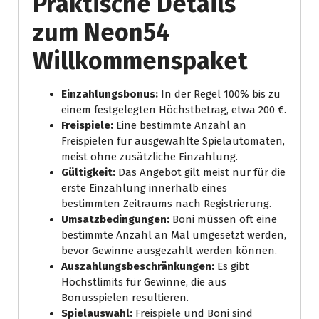
Praktische Details
zum Neon54
Willkommenspaket
Einzahlungsbonus:
In der Regel 100% bis zu
einem festgelegten Höchstbetrag, etwa 200 €.
Freispiele:
Eine bestimmte Anzahl an
Freispielen für ausgewählte Spielautomaten,
meist ohne zusätzliche Einzahlung.
Gültigkeit:
Das Angebot gilt meist nur für die
erste Einzahlung innerhalb eines
bestimmten Zeitraums nach Registrierung.
Umsatzbedingungen:
Boni müssen oft eine
bestimmte Anzahl an Mal umgesetzt werden,
bevor Gewinne ausgezahlt werden können.
Auszahlungsbeschränkungen:
Es gibt
Höchstlimits für Gewinne, die aus
Bonusspielen resultieren.
Spielauswahl:
Freispiele und Boni sind