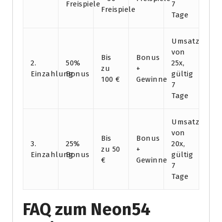
Freispiele
7
Freispiele
Tage
Umsatz
von
Bis
Bonus
2.
50%
25x,
zu
+
Einzahlung
Bonus
gültig
100 €
Gewinne
7
Tage
Umsatz
von
Bis
Bonus
3.
25%
20x,
zu 50
+
Einzahlung
Bonus
gültig
€
Gewinne
7
Tage
FAQ zum Neon54