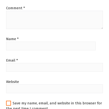
Comment
*
Name
*
Email
*
Website
Save my name, email, and website in this browser for
the next time I comment.