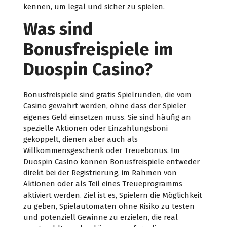
kennen, um legal und sicher zu spielen.
Was sind
Bonusfreispiele im
Duospin Casino?
Bonusfreispiele sind gratis Spielrunden, die vom
Casino gewährt werden, ohne dass der Spieler
eigenes Geld einsetzen muss. Sie sind häufig an
spezielle Aktionen oder Einzahlungsboni
gekoppelt, dienen aber auch als
Willkommensgeschenk oder Treuebonus. Im
Duospin Casino können Bonusfreispiele entweder
direkt bei der Registrierung, im Rahmen von
Aktionen oder als Teil eines Treueprogramms
aktiviert werden. Ziel ist es, Spielern die Möglichkeit
zu geben, Spielautomaten ohne Risiko zu testen
und potenziell Gewinne zu erzielen, die real