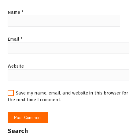
Name
*
Email
*
Website
Save my name, email, and website in this browser for
the next time I comment.
Search