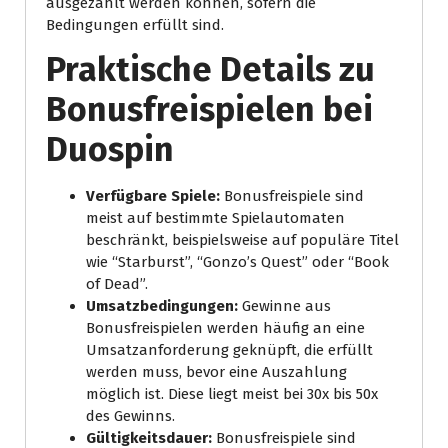
ausgezahlt werden können, sofern die
Bedingungen erfüllt sind.
Praktische Details zu
Bonusfreispielen bei
Duospin
Verfügbare Spiele:
Bonusfreispiele sind
meist auf bestimmte Spielautomaten
beschränkt, beispielsweise auf populäre Titel
wie “Starburst”, “Gonzo’s Quest” oder “Book
of Dead”.
Umsatzbedingungen:
Gewinne aus
Bonusfreispielen werden häufig an eine
Umsatzanforderung geknüpft, die erfüllt
werden muss, bevor eine Auszahlung
möglich ist. Diese liegt meist bei 30x bis 50x
des Gewinns.
Gültigkeitsdauer:
Bonusfreispiele sind