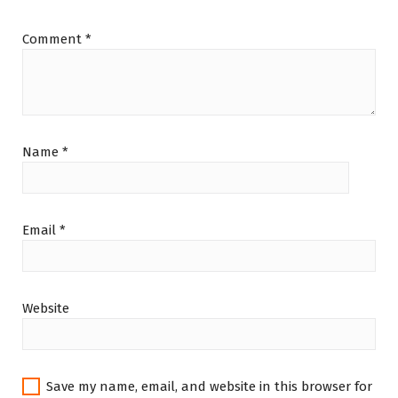
Comment
*
Name
*
Email
*
Website
Save my name, email, and website in this browser for