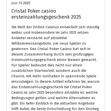
Jun 13 2025
Cristal Poker casino
ersteinzahlungsgeschenk 2025
Die Welt der Online-Casinos entwickelt sich ständig
weiter, und insbesondere im Jahr 2025 setzen
Anbieter verstärkt auf attraktive
Willkommensangebote, um neue Spieler zu
gewinnen. Das Cristal Poker Casino hat sich in
diesem Zusammenhang durch sein großzügiges
Ersteinzahlungsgeschenk einen Namen gemacht.
Für Spieler bedeutet dies nicht nur einen
zusätzlichen Startvorteil, sondern auch die
Chance, mit mehr Guthaben in spannende Spiele
einzusteigen. In diesem Artikel erfahren Sie, warum
das Ersteinzahlungsgeschenk bei Cristal Poker
Casino im Jahr 2025 besonders attraktiv ist, welche
Bedingungen gelten und welche Alternativen es
gibt. Ein tiefer Einblick in die aktuellen Angebote
hilft dabei, die beste Entscheidung für den Einstieg