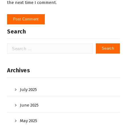
the next time I comment.
Search
Search
for:
Archives
July 2025
June 2025
May 2025